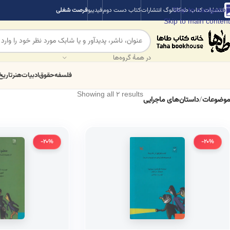
Skip to navigation
انتشارات کتاب طه
کاتالوگ انتشارات
کتاب دست دوم
فیدیبو
فرصت شغلی
Skip to main content
در همهٔ گروه‌ها
فلسفه
حقوق
ادبیات
هنر
تاریخ
Showing all 2 results
موضوعات
/
داستان‌های ماجرایی
-20%
-20%