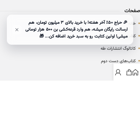
صفحات
•
🎉 حراج ۵۰٪ آخر هفته! با خرید بالای 3 میلیون تومان، هم
خانه
ارسالت رایگان میشه، هم وارد قرعه‌کشی بن ۵۰۰ هزار تومانی
•
کتاب‌ها
میشی! اولین کتابت رو به سبد خرید اضافه کن... 🎁
•
کاتالوگ انتشارات طه
•
کتاب‌های دست دوم
•
بلاگ
ارتباط با خانه کتاب طاها
info@ketabtaha.com
025-37842039
ایران، قم، بلوار معلم، مجتمع ناشران، طبقه سوم، واحد ۳۱۴