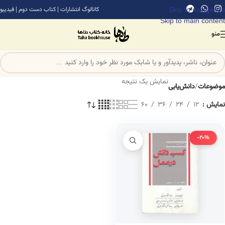
Skip to navigation
کاتالوگ انتشارات
|
کتاب دست دوم
|
فیدیبو
Skip to main content
منو
نمایش یک نتیجه
موضوعات
/
دانش‌یابی
نمایش
12
24
36
60
-20%