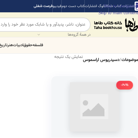
Skip to navigation
انتشارات کتاب طه
کاتالوگ انتشارات
کتاب دست دوم
فیدیبو
فرصت شغلی
Skip to main content
در همهٔ گروه‌ها
فلسفه
حقوق
ادبیات
هنر
تاریخ
نمایش یک نتیجه
موضوعات
/
دسیدریوس اراسموس
-20%