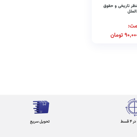
منظر تاریخی و حقوق
الملل
مت:
90,00
تومان
 قسط
تحویل سریع