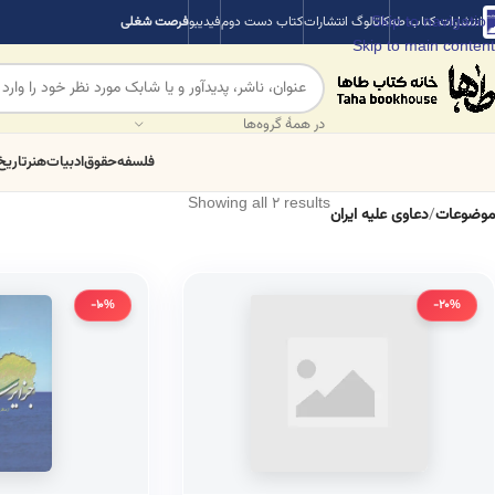
Skip to navigation
انتشارات کتاب طه
کاتالوگ انتشارات
کتاب دست دوم
فیدیبو
فرصت شغلی
Skip to main content
در همهٔ گروه‌ها
فلسفه
حقوق
ادبیات
هنر
تاریخ
Showing all 2 results
موضوعات
/
دعاوی علیه ایران
-10%
-20%