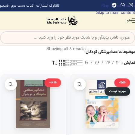
Skip to navigation
کاتالوگ انتشارات
|
کتاب دست دوم
|
فیدیبو
Skip to main content
منو
Showing all 8 results
موضوعات
/
دندانپزشکی کودکان
نمایش
12
24
36
60
-20%
-15%
موجود نیست