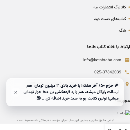
•
کاتالوگ انتشارات طه
•
کتاب‌های دست دوم
•
بلاگ
ارتباط با خانه کتاب طاها
info@ketabtaha.com
025-37842039
ایران، قم، بلوار معلم، مجتمع ناشران، طبقه سوم، واحد ۳۱۴
🎉 حراج ۵۰٪ آخر هفته! با خرید بالای 3 میلیون تومان، هم
ارسالت رایگان میشه، هم وارد قرعه‌کشی بن ۵۰۰ هزار تومانی
میشی! اولین کتابت رو به سبد خرید اضافه کن... 🎁
مجوزها
تمامی حقوق مادی و معنوی این سایت برای مؤسسه فرهنگی طه محفوظ است.