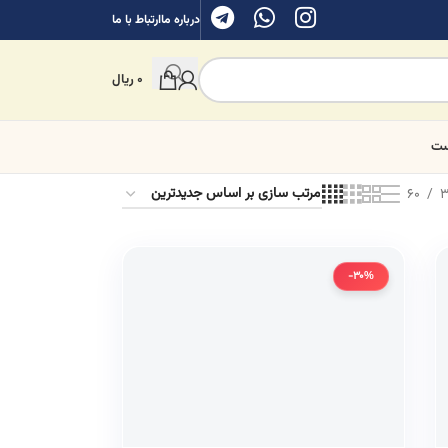
درباره ما
ارتباط با ما
0
ریال
ست
60
3
-30%