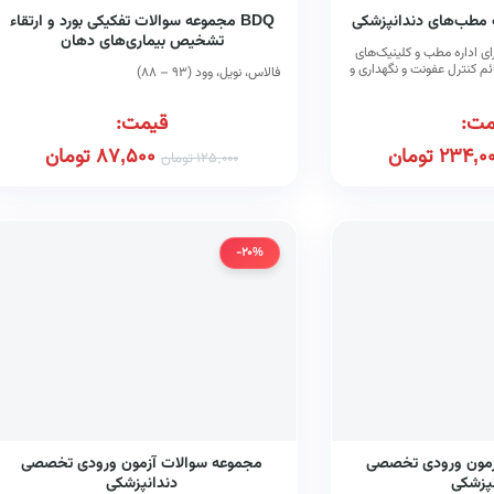
ت مطب‌های دندانپزشکی
BDQ مجموعه سوالات تفکیکی بورد و ارتقاء
تشخیص بیماری‌های دهان
ای اداره مطب و کلینیک‌های
ئم کنترل عفونت و نگهداری و
فالاس، نویل، وود (۹۳ – ۸۸)
مت:
قیمت:
234,0
تومان
87,500
تومان
125,000
تومان
-20%
زمون ورودی تخصصی
مجموعه سوالات آزمون ورودی تخصصی
نپزشکی
دندانپزشکی