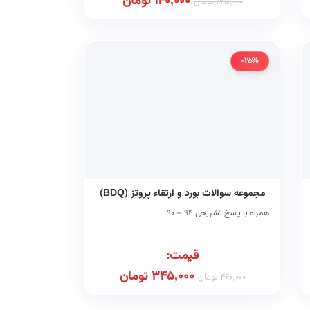
140,000
تومان
175,000
تومان
-25%
مجموعه سوالات بورد و ارتقاء پروتز (BDQ)
همراه با پاسخ تشریحی ۹۴ – ۹۰
قیمت:
345,000
تومان
460,000
تومان