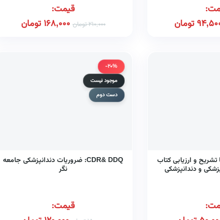
مت:
قیمت:
94,50
تومان
168,000
تومان
210,000
تومان
-20%
موجود نیست
دست دوم
 تشریح و ارزیابی کتاب
CDR& DDQ: ضروریات دندانپزشکی جامعه
پزشکی و دندانپزشکی
نگر
۱۳
مت:
قیمت: