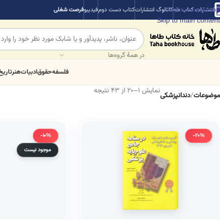
Skip to navigation
انتشارات کتاب طه
کاتالوگ انتشارات
کتاب دست دوم
فیدیبو
فرصت شغلی
Skip to main content
در همهٔ گروه‌ها
فلسفه
حقوق
ادبیات
هنر
تاریخ
نمایش 1–20 از 43 نتیجه
موضوعات
/
دندانپزشکی
-10%
-20%
موجود نیست