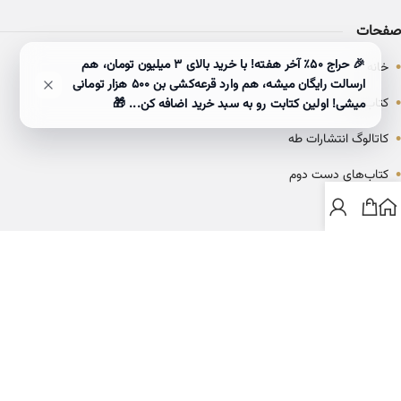
صفحات
•
🎉 حراج ۵۰٪ آخر هفته! با خرید بالای 3 میلیون تومان، هم
خانه
ارسالت رایگان میشه، هم وارد قرعه‌کشی بن ۵۰۰ هزار تومانی
•
کتاب‌ها
میشی! اولین کتابت رو به سبد خرید اضافه کن... 🎁
•
کاتالوگ انتشارات طه
•
کتاب‌های دست دوم
•
بلاگ
ارتباط با خانه کتاب طاها
info@ketabtaha.com
025-37842039
ایران، قم، بلوار معلم، مجتمع ناشران، طبقه سوم، واحد ۳۱۴