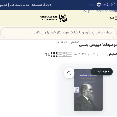
Skip to navigation
کاتالوگ انتشارات
|
کتاب دست دوم
|
فیدیبو
Skip to main content
منو
نمایش یک نتیجه
موضوعات
/
دوریختی جنسی
نمایش
12
24
36
60
موجود نیست