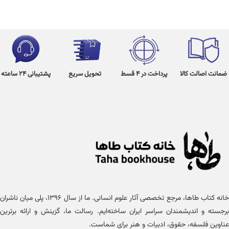
ضمانت اصالت کالا
پرداخت در 4 قسط
تحویل سریع
پشتیبانی 24 ساعته
خانه کتاب طاها، مرجع تخصصی آثار علوم انسانی. ما از سال ۱۳۹۶، پلی میان ناشران
برجسته و اندیشمندان سراسر ایران ساخته‌ایم. رسالت ما، گزینش و ارائه برترین
عناوین فلسفه، حقوق، ادبیات و هنر برای شماست.