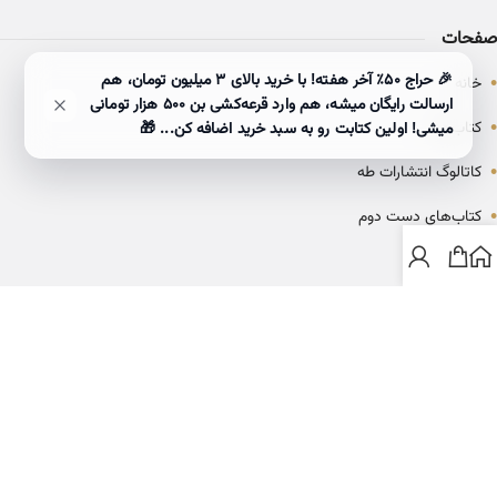
صفحات
•
🎉 حراج ۵۰٪ آخر هفته! با خرید بالای 3 میلیون تومان، هم
خانه
ارسالت رایگان میشه، هم وارد قرعه‌کشی بن ۵۰۰ هزار تومانی
•
کتاب‌ها
میشی! اولین کتابت رو به سبد خرید اضافه کن... 🎁
•
کاتالوگ انتشارات طه
•
کتاب‌های دست دوم
•
بلاگ
ارتباط با خانه کتاب طاها
info@ketabtaha.com
025-37842039
ایران، قم، بلوار معلم، مجتمع ناشران، طبقه سوم، واحد ۳۱۴