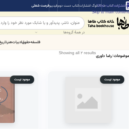
Skip to navigation
انتشارات کتاب طه
کاتالوگ انتشارات
کتاب دست دوم
فیدیبو
فرصت شغلی
Skip to main content
در همهٔ گروه‌ها
فلسفه
حقوق
ادبیات
هنر
تاریخ
Showing all 2 results
موضوعات
/
رضا داوری
موجود نیست
موجود نیست