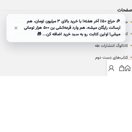
صفحات
•
🎉 حراج ۵۰٪ آخر هفته! با خرید بالای 3 میلیون تومان، هم
خانه
ارسالت رایگان میشه، هم وارد قرعه‌کشی بن ۵۰۰ هزار تومانی
•
کتاب‌ها
میشی! اولین کتابت رو به سبد خرید اضافه کن... 🎁
•
کاتالوگ انتشارات طه
•
کتاب‌های دست دوم
•
بلاگ
ارتباط با خانه کتاب طاها
info@ketabtaha.com
025-37842039
ایران، قم، بلوار معلم، مجتمع ناشران، طبقه سوم، واحد ۳۱۴