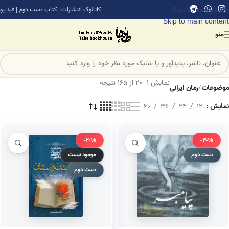
Skip to navigation
کاتالوگ انتشارات
|
کتاب دست دوم
|
فیدیبو
Skip to main content
منو
نمایش 1–20 از 165 نتیجه
موضوعات
/
رمان ایرانی
نمایش
12
24
36
60
-20%
-30%
دست دوم
موجود نیست
دست دوم