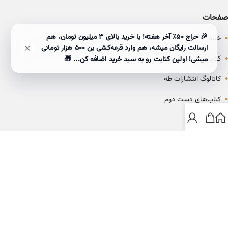
صفحات
•
🎉 حراج ۵۰٪ آخر هفته! با خرید بالای 3 میلیون تومان، هم
خانه
ارسالت رایگان میشه، هم وارد قرعه‌کشی بن ۵۰۰ هزار تومانی
•
کتاب‌ها
میشی! اولین کتابت رو به سبد خرید اضافه کن... 🎁
•
کاتالوگ انتشارات طه
•
کتاب‌های دست دوم
•
بلاگ
ارتباط با خانه کتاب طاها
info@ketabtaha.com
025-37842039
ایران، قم، بلوار معلم، مجتمع ناشران، طبقه سوم، واحد ۳۱۴