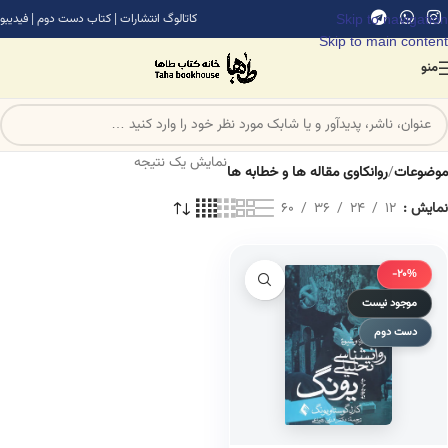
Skip to navigation
کاتالوگ انتشارات
|
کتاب دست دوم
|
فیدیبو
Skip to main content
منو
نمایش یک نتیجه
موضوعات
/
روانکاوی مقاله ها و خطابه ها
نمایش
12
24
36
60
-20%
موجود نیست
دست دوم