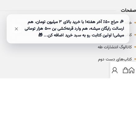
صفحات
•
🎉 حراج ۵۰٪ آخر هفته! با خرید بالای 3 میلیون تومان، هم
خانه
ارسالت رایگان میشه، هم وارد قرعه‌کشی بن ۵۰۰ هزار تومانی
•
کتاب‌ها
میشی! اولین کتابت رو به سبد خرید اضافه کن... 🎁
•
کاتالوگ انتشارات طه
•
کتاب‌های دست دوم
•
بلاگ
ارتباط با خانه کتاب طاها
info@ketabtaha.com
025-37842039
ایران، قم، بلوار معلم، مجتمع ناشران، طبقه سوم، واحد ۳۱۴