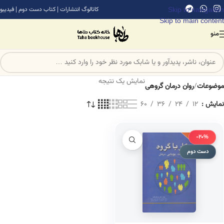
Skip to navigation
کاتالوگ انتشارات
|
کتاب دست دوم
|
فیدیبو
Skip to main content
منو
نمایش یک نتیجه
موضوعات
/
روان درمان گروهی
نمایش
12
24
36
60
-20%
دست دوم