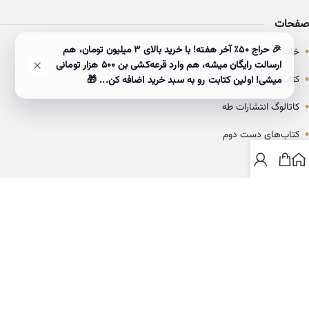
صفحات
•
🎉 حراج ۵۰٪ آخر هفته! با خرید بالای 3 میلیون تومان، هم
خانه
ارسالت رایگان میشه، هم وارد قرعه‌کشی بن ۵۰۰ هزار تومانی
•
کتاب‌ها
میشی! اولین کتابت رو به سبد خرید اضافه کن... 🎁
•
کاتالوگ انتشارات طه
•
کتاب‌های دست دوم
•
بلاگ
ارتباط با خانه کتاب طاها
info@ketabtaha.com
025-37842039
ایران، قم، بلوار معلم، مجتمع ناشران، طبقه سوم، واحد ۳۱۴