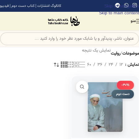
Skip to navigation
کاتالوگ انتشارات
|
کتاب دست دوم
|
فیدیبو
Skip to main content
منو
نمایش یک نتیجه
موضوعات
/
روایت
نمایش
12
24
36
60
-30%
دست دوم