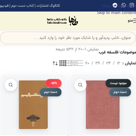
Skip to navigation
کاتالوگ انتشارات
|
کتاب دست دوم
|
فیدیبو
Skip to main content
منو
نمایش 1–20 از 532 نتیجه
موضوعات
/
فلسفه غرب
نمایش
12
24
36
60
موجود نیست
-15%
دست دوم
دست دوم