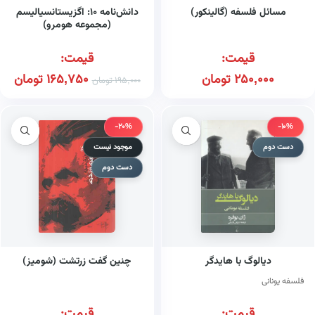
مسائل فلسفه (گالینکور)
دانش‌نامه ۱۰: اگزیستانسیالیسم
(مجموعه هومرو)
قیمت:
قیمت:
250,000
تومان
165,750
تومان
195,000
تومان
-20%
-10%
دست دوم
موجود نیست
دست دوم
دیالوگ با هایدگر
چنین گفت زرتشت (شومیز)
فلسفه یونانی
قیمت:
قیمت: