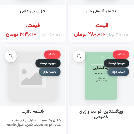
تکامل فلسفی من
جهان‌بینی علمی
قیمت:
قیمت:
280,000
تومان
204,000
تومان
350,000
تومان
255,000
تومان
-30%
-20%
موجود نیست
موجود نیست
دست دوم
دست دوم
ویتگنشتاین: قواعد، و زبان
فلسفه دکارت
خصوصی
شامل یک مقدمه تحلیلی و ترجمه سه
رساله: قواعد هدایت ذهن، اصول فلسفه
و انفعالات نفس