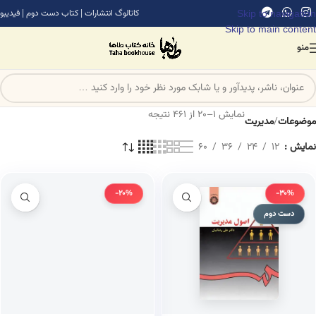
Skip to navigation
کاتالوگ انتشارات
|
کتاب دست دوم
|
فیدیبو
Skip to main content
منو
نمایش 1–20 از 461 نتیجه
موضوعات
/
مدیریت
نمایش
12
24
36
60
-20%
-30%
دست دوم