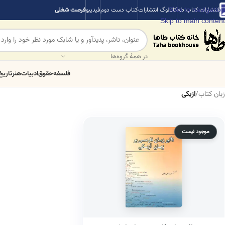
Skip to navigation
انتشارات کتاب طه
کاتالوگ انتشارات
کتاب دست دوم
فیدیبو
فرصت شغلی
Skip to main content
در همهٔ گروه‌ها
فلسفه
حقوق
ادبیات
هنر
تاریخ
زبان کتاب
/
ازبکی
موجود نیست