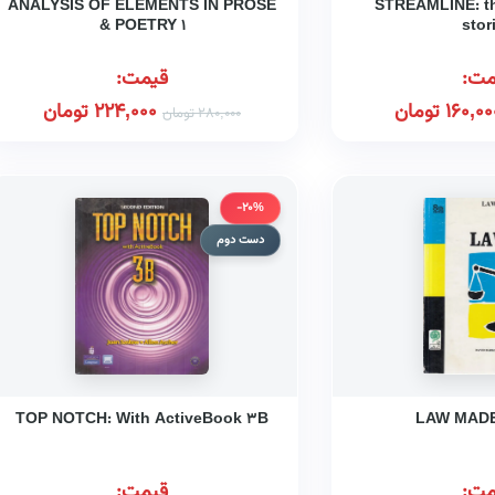
ANALYSIS OF ELEMENTS IN PROSE
STREAMLINE: th
& POETRY ۱
stor
مت:
قیمت:
160,00
تومان
224,000
تومان
280,000
تومان
-20%
دست دوم
TOP NOTCH: With ActiveBook ۳B
LAW MADE
مت:
قیمت: