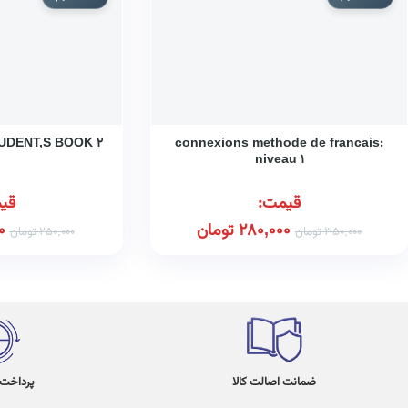
UDENT,S BOOK ۲
connexions methode de francais:
niveau ۱
قیمت:
قی
280,000
تومان
0
350,000
تومان
250,000
تومان
ضمانت اصالت کالا
پرداخت در 4