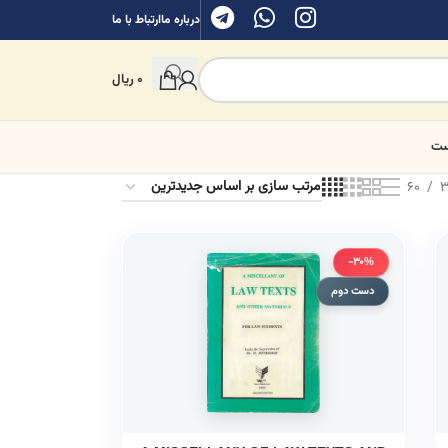
درباره ما
ارتباط با ما
0
ریال
ست
60
3
-30%
دست دوم