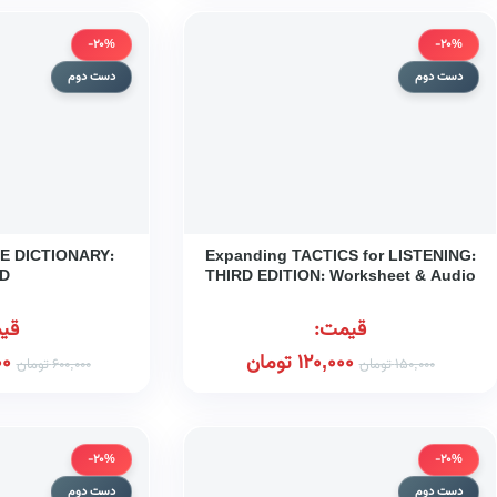
-20%
-20%
دست دوم
دست دوم
E DICTIONARY:
Expanding TACTICS for LISTENING:
D
THIRD EDITION: Worksheet & Audio
Scripts Book
قیمت:
قی
120,000
تومان
00
150,000
تومان
600,000
تومان
-20%
-20%
دست دوم
دست دوم