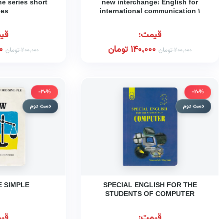
e series short
new interchange: English for
ies
international communication ۱
قیمت:
قی
140,000
تومان
0
200,000
تومان
200,000
تومان
-30%
-20%
دست دوم
دست دوم
 SIMPLE
SPECIAL ENGLISH FOR THE
STUDENTS OF COMPUTER
قیمت:
قی