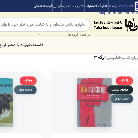
Skip to navigation
انتشارات کتاب طه
کاتالوگ انتشارات
کتاب دست دوم
فیدیبو
فرصت شغلی
Skip to main content
در همهٔ گروه‌ها
فلسفه
حقوق
ادبیات
هنر
تاریخ
زبان کتاب
/
انگلیسی
/
برگه 3
-20%
-30%
موجود نیست
دست دوم
دست دوم