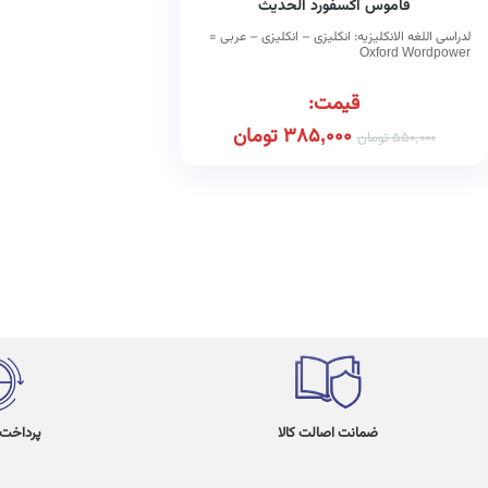
قاموس اکسفورد الحدیث
لدراسی اللغه الانکلیزیه: انکلیزی – انکلیزی – عربی =
Oxford Wordpower
قیمت:
385,000
تومان
550,000
تومان
ضمانت اصالت کالا
پرداخت در 4