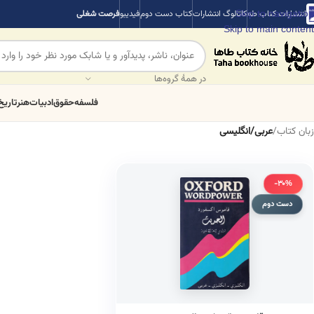
Skip to navigation
انتشارات کتاب طه
کاتالوگ انتشارات
کتاب دست دوم
فیدیبو
فرصت شغلی
Skip to main content
در همهٔ گروه‌ها
فلسفه
حقوق
ادبیات
هنر
تاریخ
زبان کتاب
/
عربی/انگلیسی
-30%
دست دوم