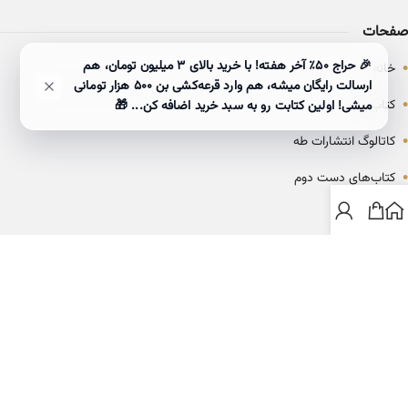
صفحات
•
🎉 حراج ۵۰٪ آخر هفته! با خرید بالای 3 میلیون تومان، هم
خانه
ارسالت رایگان میشه، هم وارد قرعه‌کشی بن ۵۰۰ هزار تومانی
•
کتاب‌ها
میشی! اولین کتابت رو به سبد خرید اضافه کن... 🎁
•
کاتالوگ انتشارات طه
•
کتاب‌های دست دوم
•
بلاگ
ارتباط با خانه کتاب طاها
info@ketabtaha.com
025-37842039
ایران، قم، بلوار معلم، مجتمع ناشران، طبقه سوم، واحد ۳۱۴