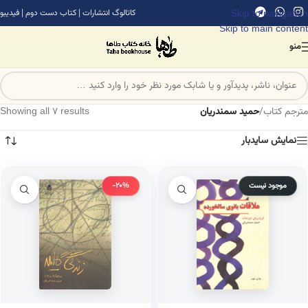
Skip to navigation
کاتالوگ انتشارات
|
کتاب دست دوم
|
فیدیبو
Skip to main content
منو
مترجم کتاب
/
حمید سمندریان
Showing all 7 results
نمایش سایدبار
موجود نیست
-20%