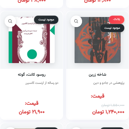
14,800
تومان
38,000
تومان
-20%
موجود نیست
موجود نیست
شاخه زرین
روسو، کانت، گوته
پژوهشی در جادو و دین
دو رساله از ارنست کاسیرر
قیمت:
قیمت:
1,550,000
تومان
1,240,000
تومان
21,900
تومان