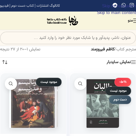
Skip to navigation
کاتالوگ انتشارات
|
کتاب دست دوم
|
فیدیبو
Skip to main content
منو
مترجم کتاب
/
کاظم فیروزمند
نمایش 1–20 از 27 نتیجه
نمایش سایدبار
-50%
موجود نیست
موجود نیست
دست دوم