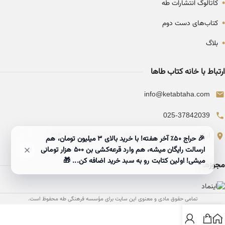
•
کاتالوگ انتشارات طه
•
کتاب‌های دست دوم
•
بلاگ
ارتباط با خانه کتاب طاها
info@ketabtaha.com
025-37842039
ایران، قم، بلوار معلم، مجتمع ناشران، طبقه سوم، واحد ۳۱۴
🎉 حراج ۵۰٪ آخر هفته! با خرید بالای 3 میلیون تومان، هم
ارسالت رایگان میشه، هم وارد قرعه‌کشی بن ۵۰۰ هزار تومانی
میشی! اولین کتابت رو به سبد خرید اضافه کن... 🎁
مجوزها
تمامی حقوق مادی و معنوی این سایت برای مؤسسه فرهنگی طه محفوظ است.