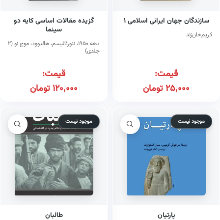
سازندگان جهان ایرانی اسلامی ۱
گزیده مقالات اساسی کایه دو
سینما
کریم‌خان‌زند
دهه ۱۹۵۰، نئورئالیسم، هالیوود، موج نو (۲
جلدی)
قیمت:
قیمت:
25,000
تومان
120,000
تومان
موجود نیست
موجود نیست
پارتیان
طالبان