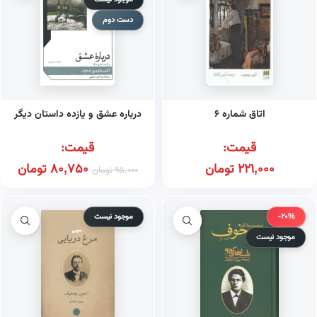
دست دوم
اتاق شماره ۶
درباره عشق و یازده داستان دیگر
قیمت:
قیمت:
221,000
تومان
80,750
تومان
95,000
تومان
-20%
موجود نیست
موجود نیست