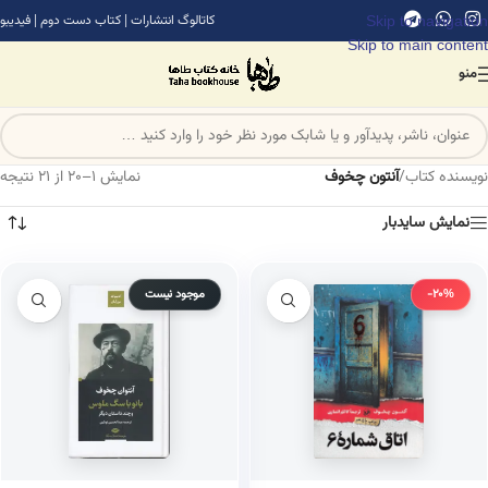
Skip to navigation
کاتالوگ انتشارات
|
کتاب دست دوم
|
فیدیبو
Skip to main content
منو
نویسنده کتاب
/
آنتون چخوف
نمایش 1–20 از 21 نتیجه
نمایش سایدبار
-20%
موجود نیست