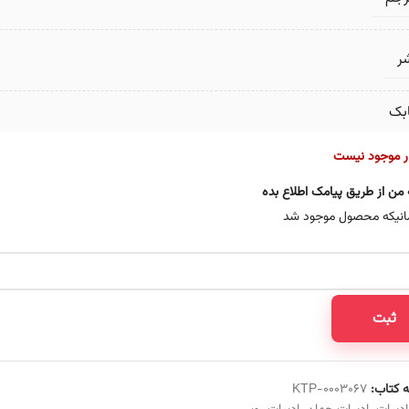
ر
بک
ار موجود نیست
 من از طریق پیامک اطلاع بده
انیکه محصول موجود شد
ثبت
 کتاب:
KTP-0003067