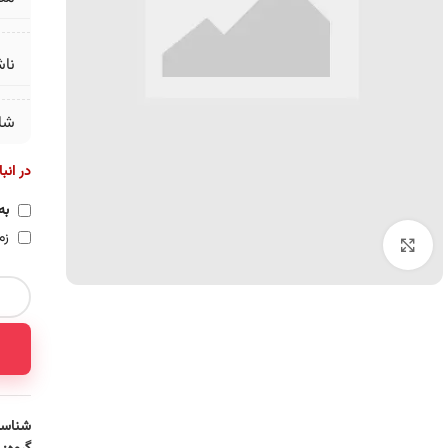
ناش
شا
در انب
به
زم
برای بزرگنمایی کلیک کنید
شناسه