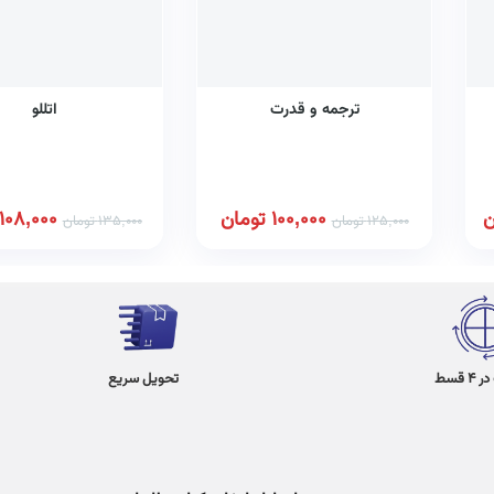
ترجمه و قدرت
اتللو
ن
100,000
تومان
108,000
125,000
تومان
135,000
تومان
 قسط
تحویل سریع