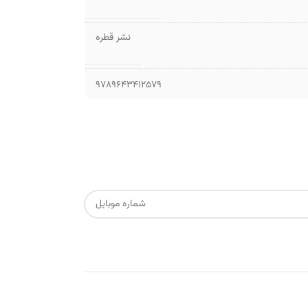
نشر قطره
9789643412579