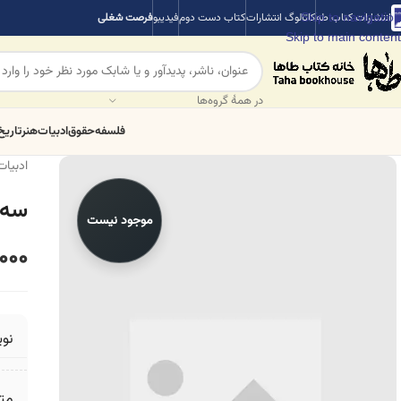
Skip to navigation
انتشارات کتاب طه
کاتالوگ انتشارات
کتاب دست دوم
فیدیبو
فرصت شغلی
Skip to main content
در همهٔ گروه‌ها
فلسفه
حقوق
ادبیات
هنر
تاریخ
ادبیات
سه 
موجود نیست
,000
نو
مت