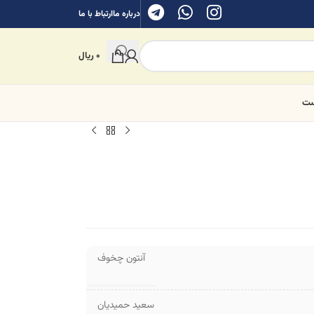
درباره ما
ارتباط با ما
0
ریال
ست
آنتون چخوف
سعید حمیدیان