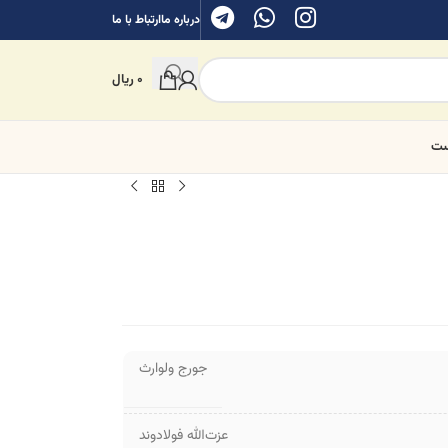
درباره ما
ارتباط با ما
0
ریال
ست
جورج ولوارث
عزت‌الله فولادوند