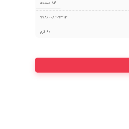
۸۴ صفحه
9786008209393
60 گرم