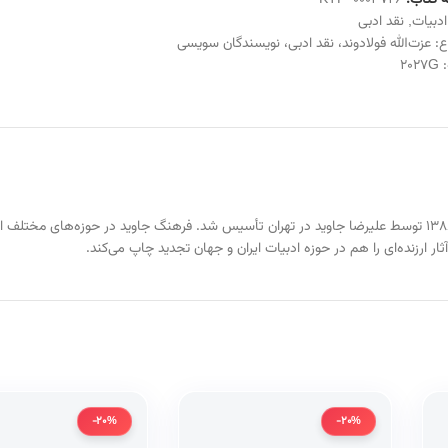
 کتاب:
KTP-0003726
ادبیات
,
نقد ادبی
ع:
عزت‌الله فولادوند
،
نقد ادبی
،
نویسندگان سویسی
:
2027G
یکی از انتشارات کتاب در ایران است. این انتشارات در سال ۱۳۸۸ توسط علیرضا جاوید در تهران تأسیس شد. فرهنگ جاو
ار ارزنده‌ای را هم در حوزه ادبیات ایران و جهان تجدید چاپ می‌کند.
-20%
-20%