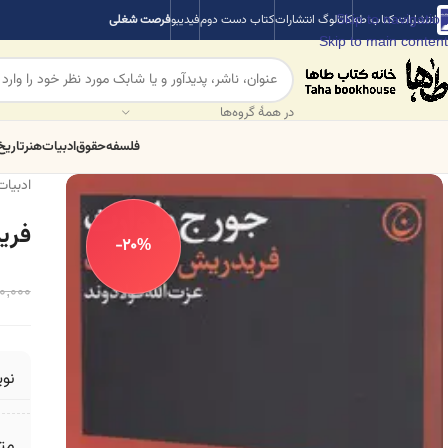
Skip to navigation
انتشارات کتاب طه
کاتالوگ انتشارات
کتاب دست دوم
فیدیبو
فرصت شغلی
Skip to main content
در همهٔ گروه‌ها
فلسفه
حقوق
ادبیات
هنر
تاریخ
ادبیات
فری
-20%
0,000
نو
مت