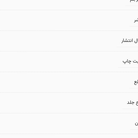
ر
 انتشار
بت چاپ
ع
 جلد
ن