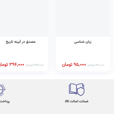
زبان شناسی
مصدق در آیینه تاریخ
95,000
تومان
396,000
توما
190,000
تومان
495,000
تومان
ضمانت اصالت کالا
پرداخت در 4