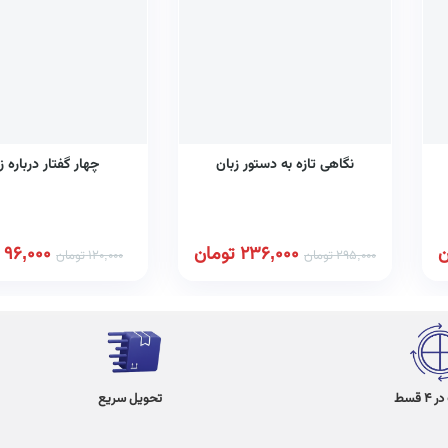
نگاهی تازه به دستور زبان
چهار گفتار درباره ز
ن
236,000
تومان
96,000
295,000
تومان
120,000
تومان
 قسط
تحویل سریع