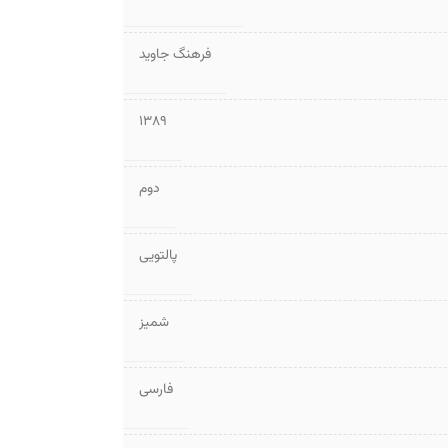
فرهنگ جاوید
1389
دوم
پالتویی
شمیز
فارسی