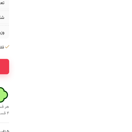
تع
شا
وز
فقط 1 عدد در 
هر قس
۴ قسط ماهانه. بدون سود، چک و ضامن.