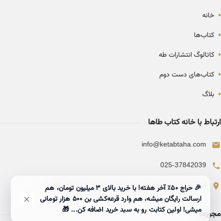
•
خانه
•
کتاب‌ها
•
کاتالوگ انتشارات طه
•
کتاب‌های دست دوم
•
بلاگ
ارتباط با خانه کتاب طاها
info@ketabtaha.com
025-37842039
ایران، قم، بلوار معلم، مجتمع ناشران، طبقه سوم، واحد ۳۱۴
🎉 حراج ۵۰٪ آخر هفته! با خرید بالای 3 میلیون تومان، هم
ارسالت رایگان میشه، هم وارد قرعه‌کشی بن ۵۰۰ هزار تومانی
میشی! اولین کتابت رو به سبد خرید اضافه کن... 🎁
مجوزها