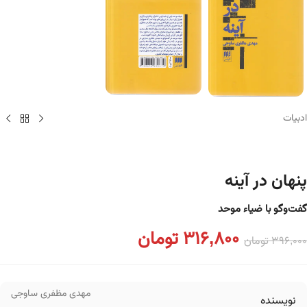
ادبیات
پنهان در آینه
گفت‌و‌گو با ضیاء موحد
316,800
تومان
396,000
تومان
مهدی مظفری ساوجی
نویسنده