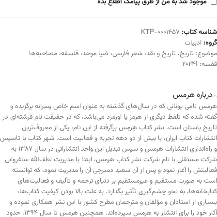
موجود شد به من از طرق پیامک اطلاع بده
شناسه کتاب:
KTP-0001457
گروه:
ادبیات
موضوع:
تاریخ
،
تاریخ و نقد
،
شعر فارسی
،
ضیا موحد
،
فلسفه
،
مصاحبه‌ها
قفسه:
2024I
درباره هرمس
هرمس نامی یونانی که در سال‌های گذشته به عنوان اسم خاص پسرانه برگزیده و
گفته شده که تلفظ دیگری از هرمز یا اورمزد می‌باشد، که در حقیقت نام فرشته‌ای در
تاریخ باستان است. نشر کتاب هِرمِس برگرفته از این نام، یکی از معروف‌ترین
انتشارات کتاب ایران، با بیش از دو دهه تجربه و فعالیت است. شهر کتاب با تاسیس
و راه‌اندازی انتشارات هرمس و سپس تبدیل این واحد انتشاراتی در سال ۱۳۸۷ به
شرکت مستقلی با نام شرکت نشر کتاب هرمس، ابتدا با مدیریت لطف‌الله ساغروانی
فعالیتش را آغاز نمود و پس از آن سعید دمیرچی آن را مدیریت نمود، که توانسته
است به صورت مستقیم و غیرمستقیم بر دنیای ترجمه و تألیف و فعالیت‌های
کتابخانه‌ها، به نحو چشم‌گیری تأثیر بگذارد. به علت بالا بودن کیفیت کتاب‌ها،
بسیاری از استادان و مؤلفان و مترجمان مطرح کشور با این نشر همکاری نموده و
آثار خود را برای انتشار به هرمس سپرده‌اند. همچنین هرمس تا سال ۱۳۹۴، حدود