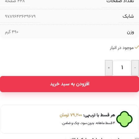
تعداد صفحات
۴۴۸ صفحه
شابک
9789643639679
وزن
490 گرم
موجود در انبار
+
-
Alternative:
افزودن به سبد خرید
هر قسط با ترب‌پی:
79,200
تومان
۴ قسط ماهانه. بدون سود، چک و ضامن.