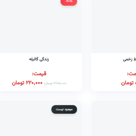
-20%
 زخمی
زندگی گالیله
مت:
قیمت:
تومان
220,000
تومان
275,000
تومان
موجود نیست