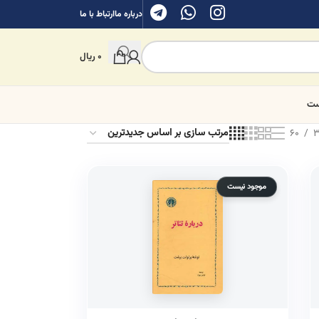
درباره ما
ارتباط با ما
0
ریال
ست
60
3
موجود نیست