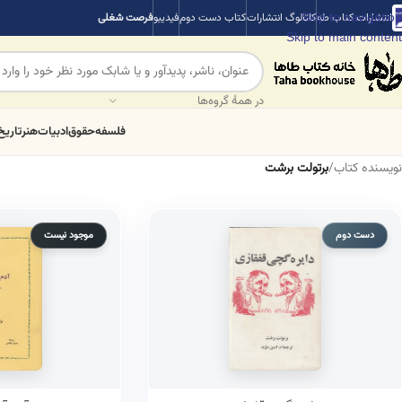
Skip to navigation
انتشارات کتاب طه
کاتالوگ انتشارات
کتاب دست دوم
فیدیبو
فرصت شغلی
Skip to main content
در همهٔ گروه‌ها
فلسفه
حقوق
ادبیات
هنر
تاریخ
نویسنده کتاب
/
برتولت برشت
دست دوم
موجود نیست