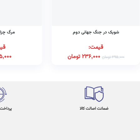
شویک در جنگ جهانی دوم
مرگ چزار
قیمت:
قی
236,000
تومان
5,000
295,000
تومان
ضمانت اصالت کالا
پرداخت در 4