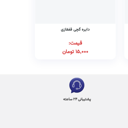
دایره گچی قفقازی
قیمت:
15,000
تومان
پشتیبانی 24 ساعته