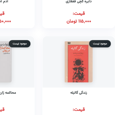
دایره گچی قفقازی
آدم آ
قیمت:
قی
115,000
تومان
50,000
موجود نیست
موجود نیست
زندگی گالیله
محاکمه ژان‌
قیمت:
قی