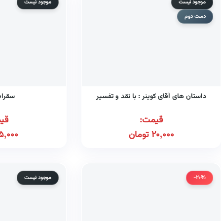
موجود نیست
موجود نیست
دست دوم
داستان های آقای کوینر : با نقد و تفسیر
سقراط
قیمت:
قی
20,000
تومان
5,000
-20%
موجود نیست