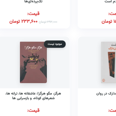
دم است
تک‌پرده‌ای‌ها
مت:
قیمت:
1
تومان
233,600
تومان
292,000
تومان
موجود نیست
دارک در روان
هرگز، مگو هرگز!: عاشقانه ها، ترانه ها،
شعرهای کوتاه، و بازسرایی ها
مت:
قیمت: