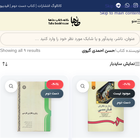
Skip to navigation
کاتالوگ انتشارات
|
کتاب دست دوم
|
فیدیبو
Skip to main content
منو
نویسنده کتاب
/
حسن احمدی گیوی
Showing all 9 results
نمایش سایدبار
-40%
-20%
موجود نیست
دست دوم
دست دوم