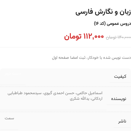
زبان و نگارش فارسی
دروس عمومی (کد ۱۶)
112,000
تومان
140,000
تومان
دست نویس شده با خودکار، ثبت امضا صفحه اول
دست دوم
کیفیت
اسماعیل حاکمی
،
حسن احمدی گیوی
،
سیدمحمود طباطبایی
نویسنده
اردکانی
،
یدالله شکری
سمت
ناشر