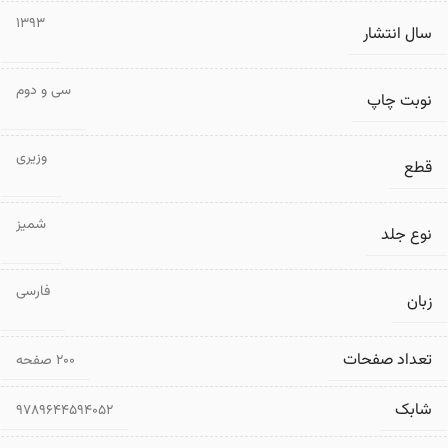
1393
سال انتشار
سی و دوم
نوبت چاپ
وزیری
قطع
شمیز
نوع جلد
فارسی
زبان
تعداد صفحات
۲۰۰ صفحه
شابک
9789644594052