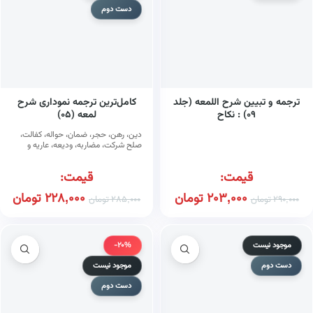
دست دوم
ترجمه و تبیین شرح اللمعه (جلد
کامل‌ترین ترجمه نموداری شرح
۰۹) : نکاح
لمعه (۰۵)
دین، رهن، حجر، ضمان، حواله، کفالت،
صلح شرکت، مضاربه، ودیعه، عاریه و
مزرعه مساقات، اجاره، وکالت، شفعه
سبق، رمایه و جعاله
قیمت:
قیمت:
203,000
تومان
228,000
تومان
290,000
تومان
285,000
تومان
موجود نیست
-20%
دست دوم
موجود نیست
دست دوم