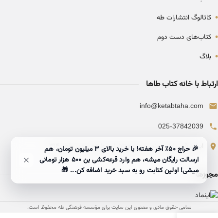
•
کاتالوگ انتشارات طه
•
کتاب‌های دست دوم
•
بلاگ
ارتباط با خانه کتاب طاها
info@ketabtaha.com
025-37842039
ایران، قم، بلوار معلم، مجتمع ناشران، طبقه سوم، واحد ۳۱۴
🎉 حراج ۵۰٪ آخر هفته! با خرید بالای 3 میلیون تومان، هم
ارسالت رایگان میشه، هم وارد قرعه‌کشی بن ۵۰۰ هزار تومانی
میشی! اولین کتابت رو به سبد خرید اضافه کن... 🎁
مجوزها
تمامی حقوق مادی و معنوی این سایت برای مؤسسه فرهنگی طه محفوظ است.