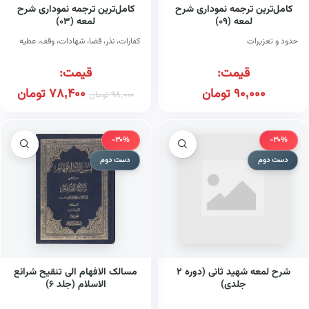
کامل‌ترین ترجمه نموداری شرح
کامل‌ترین ترجمه نموداری شرح
لمعه (۰۹)
لمعه (۰۳)
حدود و تعزیرات
کفارات، نذر، قضا، شهادات، وقف، عطیه
قیمت:
قیمت:
90,000
تومان
78,400
تومان
98,000
تومان
-30%
-30%
دست دوم
دست دوم
شرح لمعه شهید ثانی (دوره ۲
مسالک الافهام الی تنقیح شرائع
جلدی)
الاسلام (جلد ۶)