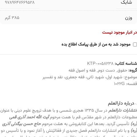
شابک
9789647669528
وزن
385 گرم
در انبار موجود نیست
موجود شد به من از طرق پیامک اطلاع بده
شناسه کتاب:
KTP-0058238
گروه:
حقوق
,
دست دوم
,
فقه و اصول فقه
موضوع:
شهید اول
،
شهید ثانی
،
فقه جعفری
،
نقد و تفسیر
قفسه:
1022G
درباره دارالعلم
انتشارات دارالعلم
در سال ۱۳۳۵ هجری شمسی و با هدف ترویج علوم دینی با عنوان
مطبوعات دارالعلم در شهر مقدّس قم با همت مرحوم
آیت الله احمد آذری قمی
(ره)
تأسیس گردید. بعدها این کتابفروشی به همّت مرحوم
حاج حسن بیگدلی آذری
(ره)
و با نام انتشارات دارالعلم فصل جدیدی از فعّالیّتش را آغاز نمود و با تأسیس دو