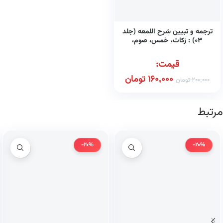
ترجمه و تبیین شرح اللمعه (جلد
۰۳) : زکات، خمس، صوم،
اعتکاف
قیمت:
160,000
تومان
200,000
تومان
مرتبط
-20%
-20%