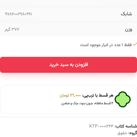
شابک
9786002980991
وزن
377 گرم
فقط 1 عدد در انبار موجود است
افزودن به سبد خرید
Alternative:
هر قسط با ترب‌پی:
31,000
تومان
۴ قسط ماهانه. بدون سود، چک و ضامن.
شناسه کتاب:
KTP-0001244
گروه:
حقوق