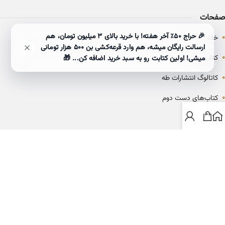
صفحات
•
🎉 حراج ۵۰٪ آخر هفته! با خرید بالای 3 میلیون تومان، هم
خانه
ارسالت رایگان میشه، هم وارد قرعه‌کشی بن ۵۰۰ هزار تومانی
•
کتاب‌ها
میشی! اولین کتابت رو به سبد خرید اضافه کن... 🎁
•
کاتالوگ انتشارات طه
•
کتاب‌های دست دوم
•
بلاگ
ارتباط با خانه کتاب طاها
info@ketabtaha.com
025-37842039
ایران، قم، بلوار معلم، مجتمع ناشران، طبقه سوم، واحد ۳۱۴