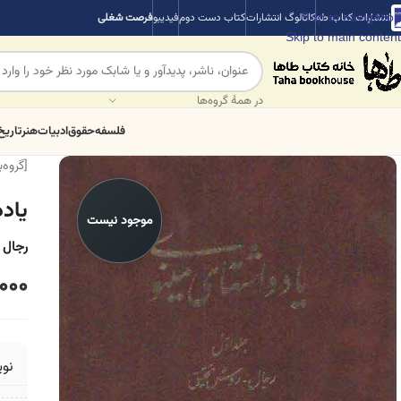
Skip to navigation
انتشارات کتاب طه
کاتالوگ انتشارات
کتاب دست دوم
فیدیبو
فرصت شغلی
Skip to main content
در همهٔ گروه‌ها
فلسفه
حقوق
ادبیات
هنر
تاریخ
[گروه‌
یادد
موجود نیست
رجال 
000
نو