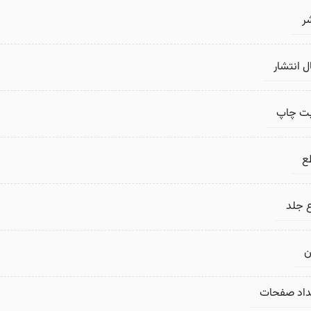
ر
 انتشار
بت چاپ
ع
 جلد
ن
داد صفحات