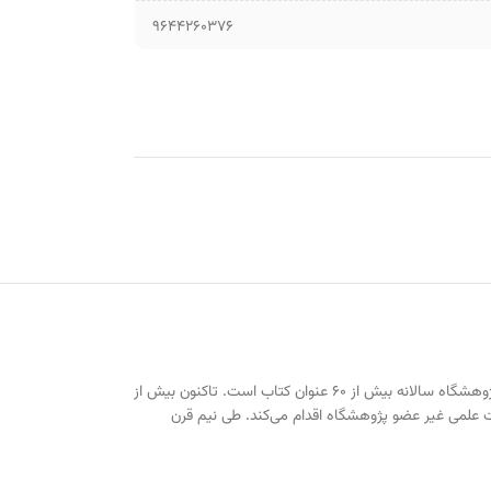
9644260376
با هدف تولید و توزیع کتاب و انتشار آثار محققان داخل و خارج پژوهشگاه فعالیت می‌کند. ظرفیت چاپ کتاب در پژوهشگاه سالانه بیش از ۶۰ عنوان کتاب است. تاکنون بیش از
ت علمی غیر عضو پژوهشگاه اقدام می‌کند. طی نیم قرن