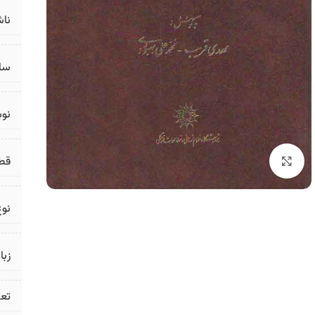
ناش
سال
نو
قط
برای بزرگنمایی کلیک کنید
نوع
زبا
تع