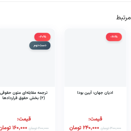
مرتبط
-20%
-20%
دست دوم
ادیان جهان: آیین بودا
ترجمه مقابله‌ای متون حقوقی
(۲) بخش حقوق قراردادها
همراه با واژه‌نامه، تلفظ واژگان 
تمامی نمونه سوالات امتحانی
پایان ترم و پاسخ تشریحی آن‌ه
قیمت:
قیمت:
240,000
تومان
160,000
تومان
300,000
تومان
200,000
تومان