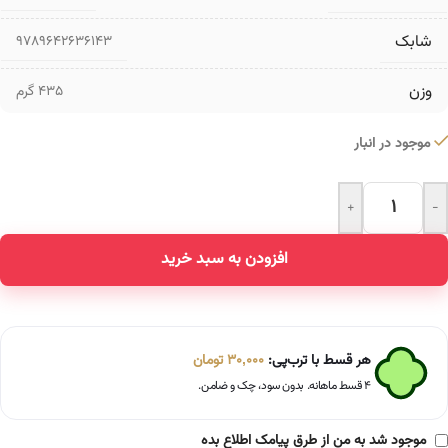
شابک
9789642636143
وزن
435 گرم
موجود در انبار
+
-
Alternative:
افزودن به سبد خرید
هر قسط با ترب‌پی:
30,000
تومان
۴ قسط ماهانه. بدون سود، چک و ضامن.
موجود شد به من از طرق پیامک اطلاع بده