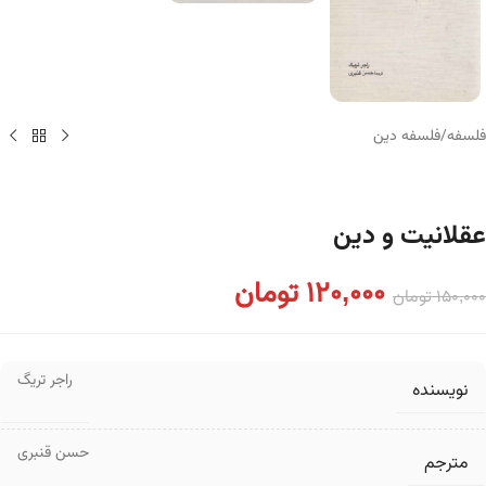
فلسفه
/
فلسفه دین
عقلانیت و دین
120,000
تومان
150,000
تومان
راجر تریگ
نویسنده
حسن قنبری
مترجم