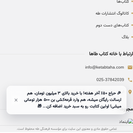
•
کتاب‌ها
•
کاتالوگ انتشارات طه
•
کتاب‌های دست دوم
•
بلاگ
ارتباط با خانه کتاب طاها
info@ketabtaha.com
025-37842039
ایران، قم، بلوار معلم، مجتمع ناشران، طبقه سوم، واحد ۳۱۴
🎉 حراج ۵۰٪ آخر هفته! با خرید بالای 3 میلیون تومان، هم
ارسالت رایگان میشه، هم وارد قرعه‌کشی بن ۵۰۰ هزار تومانی
میشی! اولین کتابت رو به سبد خرید اضافه کن... 🎁
مجوزها
تمامی حقوق مادی و معنوی این سایت برای مؤسسه فرهنگی طه محفوظ است.