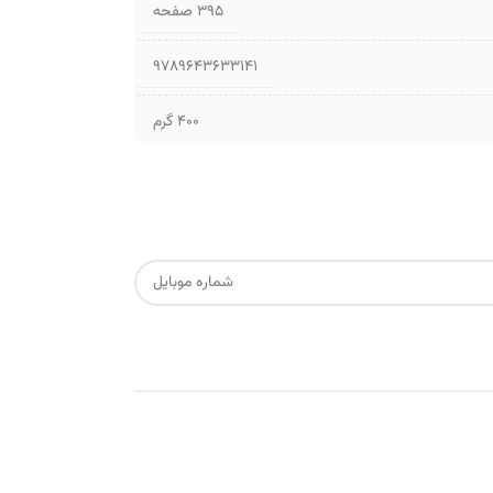
۳۹۵ صفحه
9789643633141
400 گرم