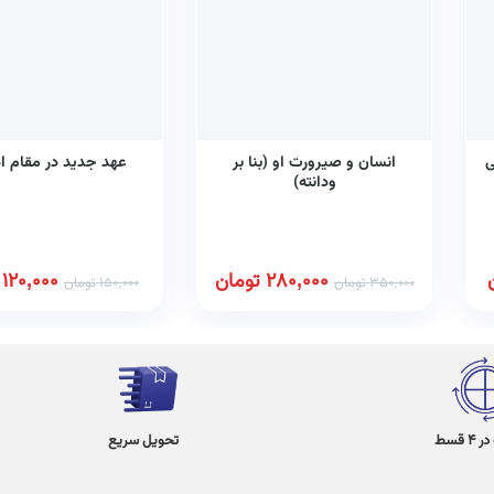
ی
انسان و صیرورت او (بنا بر
عهد جدید در مقام ا
ودانته)
280,000
تومان
120,000
350,000
تومان
150,000
تومان
 قسط
تحویل سریع