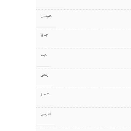
هرمس
1402
دوم
رقعی
شمیز
فارسی