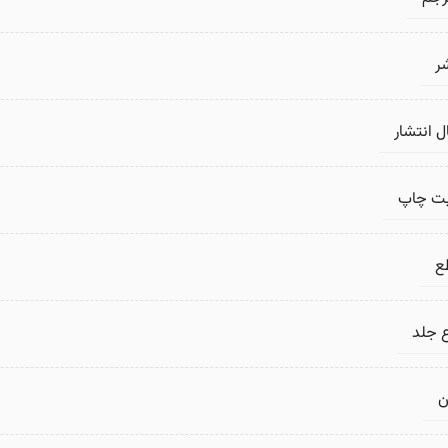
ر
 انتشار
بت چاپ
ع
 جلد
ن