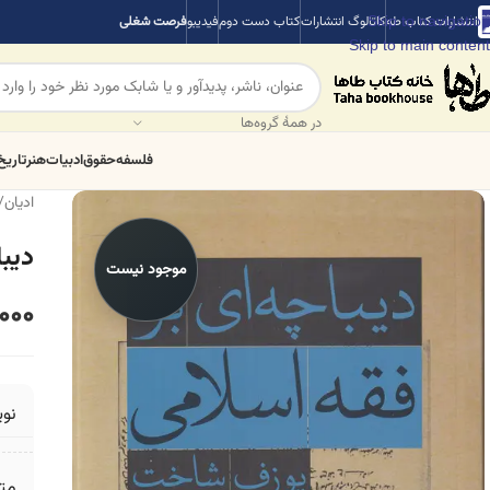
Skip to navigation
انتشارات کتاب طه
کاتالوگ انتشارات
کتاب دست دوم
فیدیبو
فرصت شغلی
Skip to main content
در همهٔ گروه‌ها
فلسفه
حقوق
ادبیات
هنر
تاریخ
ادیان
/
دیبا
موجود نیست
000
نو
مت