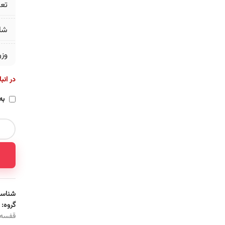
تع
شا
وز
در انب
به
شناسه
گروه:
قفسه