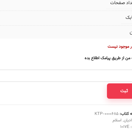
داد صفحات
بک
ن
ار موجود نیست
 من از طریق پیامک اطلاع بده
ثبت
 کتاب:
KTP-0000685
ادیان
,
اسلام
:
1017E