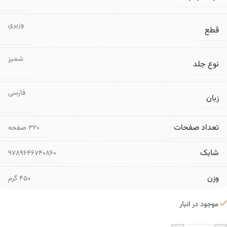
وزیری
قطع
شمیز
نوع جلد
فارسی
زبان
تعداد صفحات
۳۲۰ صفحه
شابک
9789646740860
وزن
450 گرم
موجود در انبار