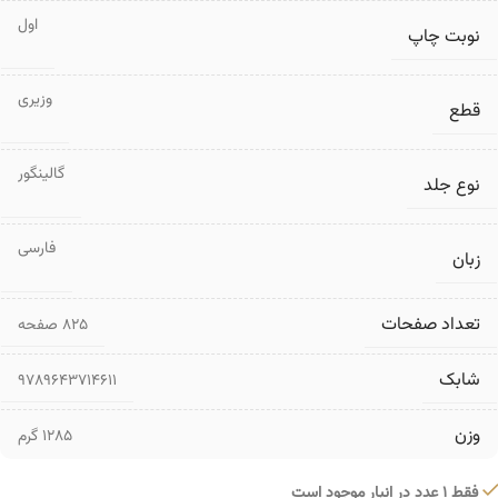
اول
نوبت چاپ
وزیری
قطع
گالینگور
نوع جلد
فارسی
زبان
تعداد صفحات
۸۲۵ صفحه
شابک
9789643714611
وزن
1285 گرم
فقط 1 عدد در انبار موجود است