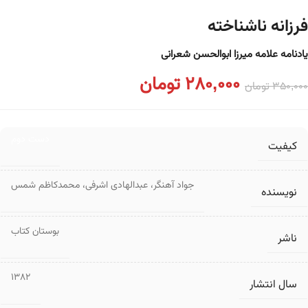
فرزانه ناشناخته
یادنامه علامه میرزا ابوالحسن شعرانی
280,000
تومان
350,000
تومان
دست دوم
کیفیت
جواد آهنگر
،
عبدالهادی اشرفی
،
محمدکاظم شمس
نویسنده
بوستان کتاب
ناشر
1382
سال انتشار