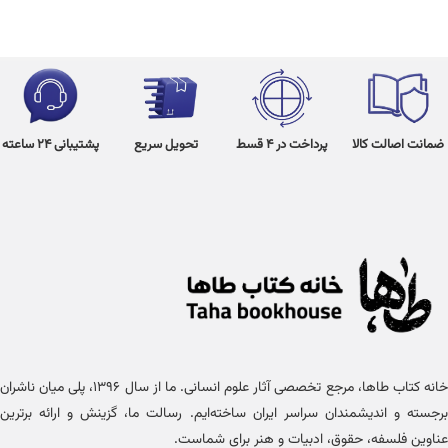
ضمانت اصالت کالا
پرداخت در 4 قسط
تحویل سریع
پشتیبانی 24 ساعته
خانه کتاب طاها، مرجع تخصصی آثار علوم انسانی. ما از سال ۱۳۹۶، پلی میان ناشران
برجسته و اندیشمندان سراسر ایران ساخته‌ایم. رسالت ما، گزینش و ارائه برترین
عناوین فلسفه، حقوق، ادبیات و هنر برای شماست.