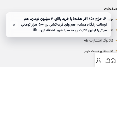
صفحات
•
🎉 حراج ۵۰٪ آخر هفته! با خرید بالای 3 میلیون تومان، هم
خانه
ارسالت رایگان میشه، هم وارد قرعه‌کشی بن ۵۰۰ هزار تومانی
•
کتاب‌ها
میشی! اولین کتابت رو به سبد خرید اضافه کن... 🎁
•
کاتالوگ انتشارات طه
•
کتاب‌های دست دوم
•
بلاگ
ارتباط با خانه کتاب طاها
info@ketabtaha.com
025-37842039
ایران، قم، بلوار معلم، مجتمع ناشران، طبقه سوم، واحد ۳۱۴