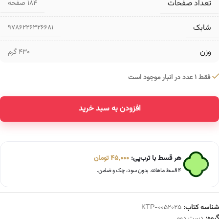
تعداد صفحات
۱۸۴ صفحه
شابک
9786226326681
وزن
430 گرم
فقط 1 عدد در انبار موجود است
افزودن به سبد خرید
Alternative:
هر قسط با ترب‌پی:
45,000
تومان
۴ قسط ماهانه. بدون سود، چک و ضامن.
شناسه کتاب:
KTP-0052025
گروه:
دست دوم