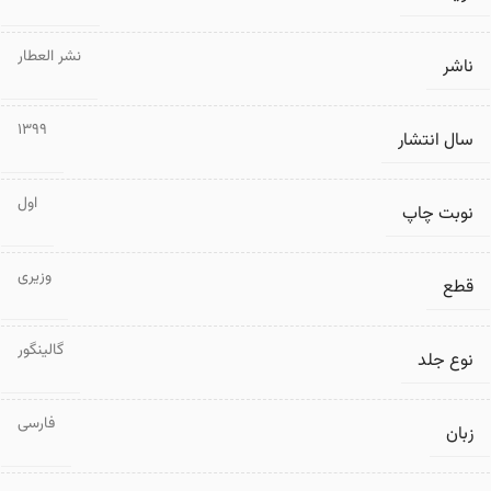
نشر العطار
ناشر
1399
سال انتشار
اول
نوبت چاپ
وزیری
قطع
گالینگور
نوع جلد
فارسی
زبان