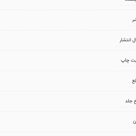
ر
 انتشار
بت چاپ
ع
 جلد
ن