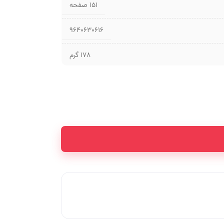
۱۵۱ صفحه
9640630616
178 گرم