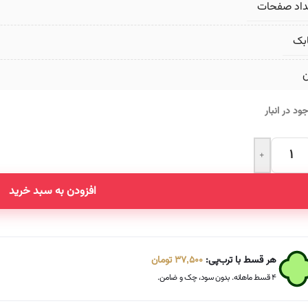
داد صفحات
بک
ن
ود در انبار
+
Altern
افزودن به سبد خرید
هر قسط با ترب‌پی:
37,500
تومان
۴ قسط ماهانه. بدون سود، چک و ضامن.