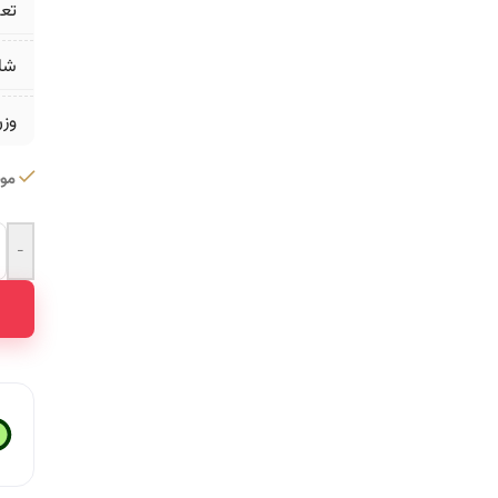
تع
شا
وز
موج
-
ative: