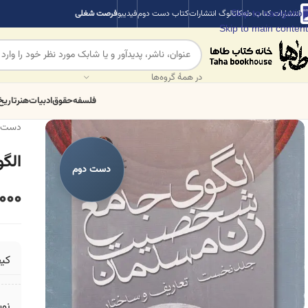
Skip to navigation
انتشارات کتاب طه
کاتالوگ انتشارات
کتاب دست دوم
فیدیبو
فرصت شغلی
Skip to main content
در همهٔ گروه‌ها
فلسفه
حقوق
ادبیات
هنر
تاریخ
دست 
الگ
دست دوم
000
کی
نو