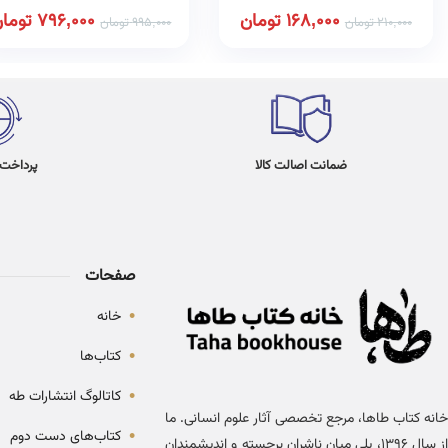
168,000
تومان
796,000
توما
210,000
تومان
995,000
تومان
ضمانت اصالت کالا
پرداخت در 4
صفحات
•
خانه
•
کتاب‌ها
•
کاتالوگ انتشارات طه
خانه کتاب طاها، مرجع تخصصی آثار علوم انسانی. ما
•
کتاب‌های دست دوم
از سال ۱۳۹۶، پلی میان ناشران برجسته و اندیشمندان