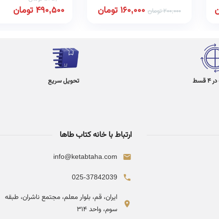
ن
160,000
تومان
490,500
تومان
200,000
تومان
 قسط
تحویل سریع
ارتباط با خانه کتاب طاها
info@ketabtaha.com
025-37842039
ایران، قم، بلوار معلم، مجتمع ناشران، طبقه
سوم، واحد ۳۱۴