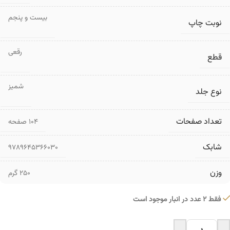
بیست و پنجم
نوبت چاپ
رقعی
قطع
شمیز
نوع جلد
تعداد صفحات
۱۰۴ صفحه
شابک
9789645366030
وزن
250 گرم
فقط 2 عدد در انبار موجود است