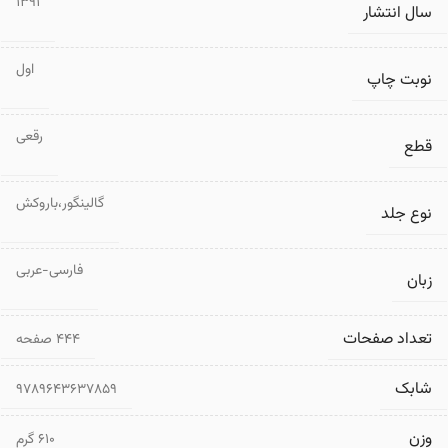
1391
سال انتشار
اول
نوبت چاپ
رقعی
قطع
گالینگور،باروکش
نوع جلد
فارسی-عربی
زبان
تعداد صفحات
۴۴۴ صفحه
شابک
9789643637859
وزن
610 گرم