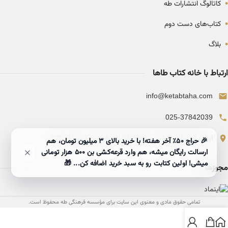
•
کاتالوگ انتشارات طه
•
کتاب‌های دست دوم
•
بلاگ
ارتباط با خانه کتاب طاها
info@ketabtaha.com
025-37842039
ایران، قم، بلوار معلم، مجتمع ناشران، طبقه سوم، واحد ۳۱۴
🎉 حراج ۵۰٪ آخر هفته! با خرید بالای 3 میلیون تومان، هم
ارسالت رایگان میشه، هم وارد قرعه‌کشی بن ۵۰۰ هزار تومانی
میشی! اولین کتابت رو به سبد خرید اضافه کن... 🎁
مجوزها
تمامی حقوق مادی و معنوی این سایت برای مؤسسه فرهنگی طه محفوظ است.