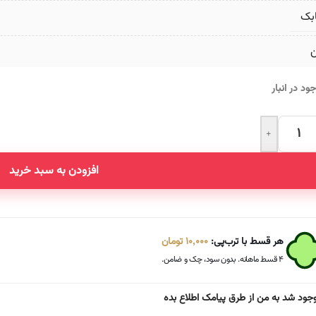
بک
ن
ود در انبار
+
Altern
افزودن به سبد خرید
هر قسط با ترب‌پی:
10,000
تومان
۴ قسط ماهانه. بدون سود، چک و ضامن.
جود شد به من از طرق پیامک اطلاع بده