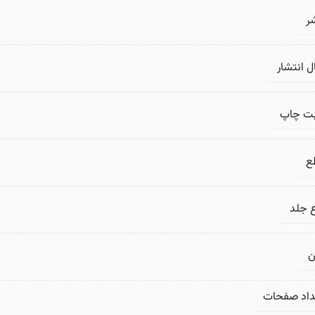
ر
 انتشار
بت چاپ
ع
 جلد
ن
داد صفحات