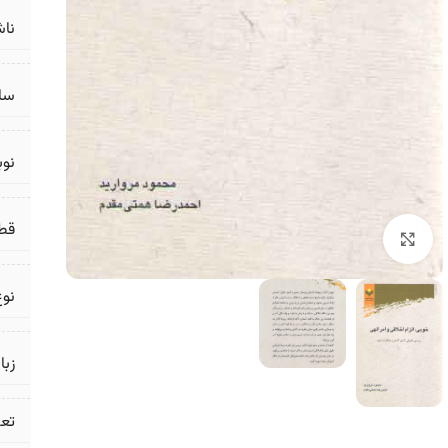
ناش
سال
نو
قط
برای بزرگنمایی کلیک کنید
نوع
زبا
تع