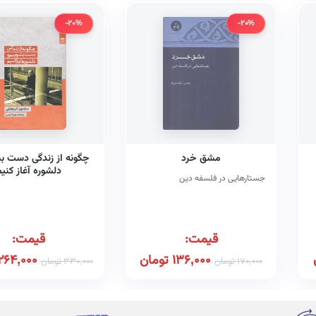
-20%
-20%
مشق خرد
چگونه از زندگی دست ب
دلشوره آغاز کنی
جستارهایی در فلسفه دین
قیمت:
قیمت:
136,000
تومان
264,000
170,000
تومان
330,000
تومان