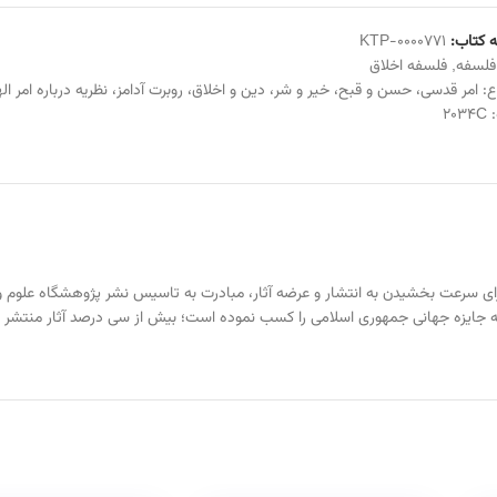
 کتاب:
KTP-0000771
فلسفه
,
فلسفه اخلاق
ع:
امر قدسی
،
حسن و قبح
،
خیر و شر
،
دین و اخلاق
،
روبرت آدامز
،
نظریه درباره امر ال
:
2034C
خود و برای سرعت بخشیدن به انتشار و عرضه آثار، مبادرت به تاسیس نشر پژوهشگاه عل
ن مرکز تاکنون علاوه بر موسوعه ۱۲ جلدی شرف الدین که جایزه جهانی جمهوری اسلامی را کسب نموده است؛ بیش از س