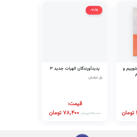
-20%
-20%
شوییم و
پدیدآورندگان الهیات جدید ۳
بصیرت 
م
پل تیلیش
قیمت:
قیم
تومان
78,400
تومان
00
98,000
تومان
100,000
تومان