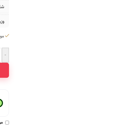
شا
وز
موج
-
ative:
مو