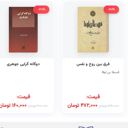
-20%
-20%
فرق بین روح و نفس
دوگانه گرایی جوهری
قسطا بن لوقا
قیمت:
قیمت:
472,000
تومان
160,000
تومان
590,000
تومان
200,000
تومان