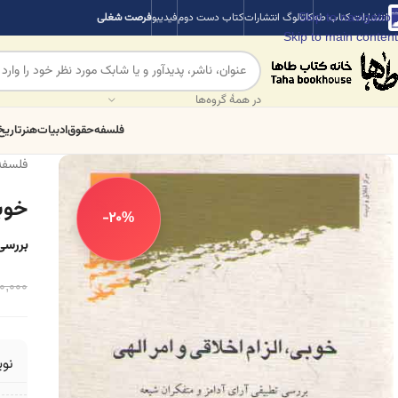
Skip to navigation
انتشارات کتاب طه
کاتالوگ انتشارات
کتاب دست دوم
فیدیبو
فرصت شغلی
Skip to main content
در همهٔ گروه‌ها
فلسفه
حقوق
ادبیات
هنر
تاریخ
فلسفه
خوبی
-20%
بررسی
0,000
نو