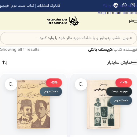
Skip to navigation
کاتالوگ انتشارات
|
کتاب دست دوم
|
فیدیبو
Skip to main content
منو
نویسنده کتاب
/
کریستف بالائی
Showing all 2 results
نمایش سایدبار
-15%
-20%
موجود نیست
دست دوم
دست دوم