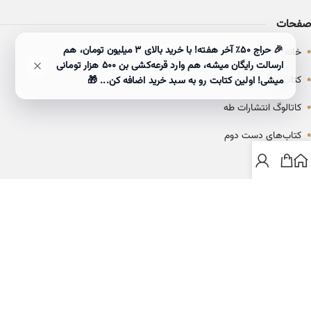
صفحات
•
🎉 حراج ۵۰٪ آخر هفته! با خرید بالای 3 میلیون تومان، هم
خانه
ارسالت رایگان میشه، هم وارد قرعه‌کشی بن ۵۰۰ هزار تومانی
•
کتاب‌ها
میشی! اولین کتابت رو به سبد خرید اضافه کن... 🎁
•
کاتالوگ انتشارات طه
•
کتاب‌های دست دوم
•
بلاگ
ارتباط با خانه کتاب طاها
info@ketabtaha.com
025-37842039
ایران، قم، بلوار معلم، مجتمع ناشران، طبقه سوم، واحد ۳۱۴