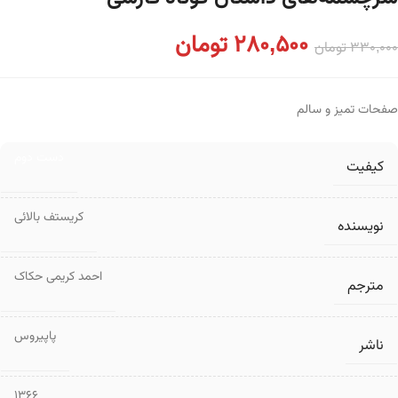
280,500
تومان
330,000
تومان
صفحات تمیز و سالم
دست دوم
کیفیت
کریستف بالائی
نویسنده
احمد کریمی حکاک
مترجم
پاپیروس
ناشر
1366