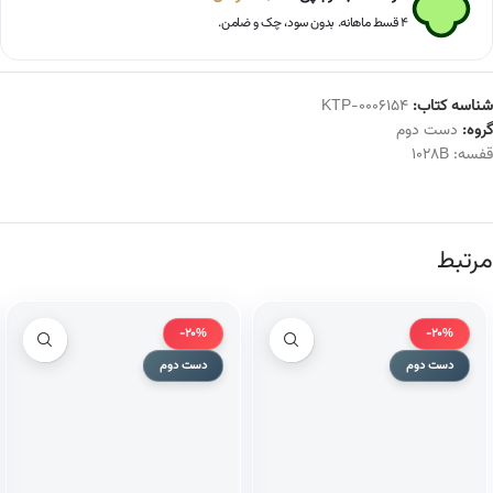
۴ قسط ماهانه. بدون سود، چک و ضامن.
شناسه کتاب:
KTP-0006154
گروه:
دست دوم
قفسه:
1028B
مرتبط
-20%
-20%
دست دوم
دست دوم