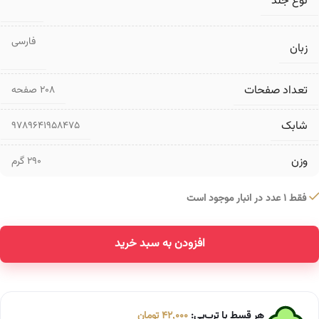
نوع جلد
فارسی
زبان
تعداد صفحات
۲۰۸ صفحه
شابک
9789641958475
وزن
290 گرم
فقط 1 عدد در انبار موجود است
افزودن به سبد خرید
هر قسط با ترب‌پی:
42,000
تومان