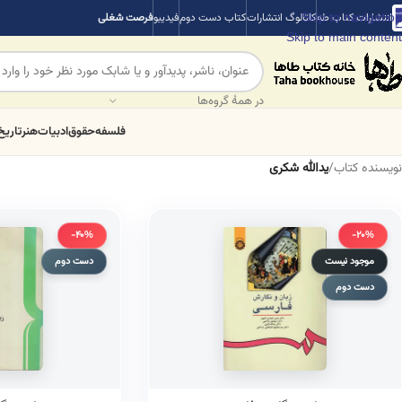
Skip to navigation
انتشارات کتاب طه
کاتالوگ انتشارات
کتاب دست دوم
فیدیبو
فرصت شغلی
Skip to main content
در همهٔ گروه‌ها
فلسفه
حقوق
ادبیات
هنر
تاریخ
نویسنده کتاب
/
یدالله شکری
-40%
-20%
موجود نیست
دست دوم
دست دوم