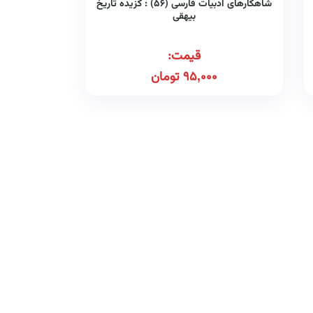
شاهکارهای ادبیات فارسی (۵۶) : گزیده تاریخ
بیهقی
قیمت:
95,000
تومان