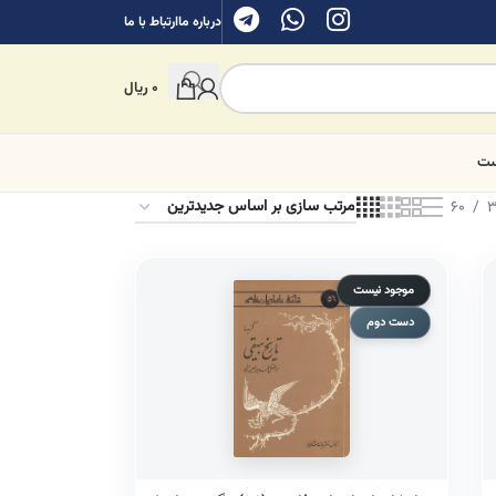
درباره ما
ارتباط با ما
0
ریال
ست
60
3
موجود نیست
دست دوم