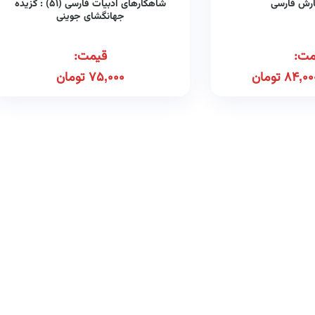
گارش فارسی
شاهکارهای ادبیات فارسی (۵۱) : گزیده
جهانگشای جوینی
مت:
قیمت:
84,00
تومان
75,000
تومان