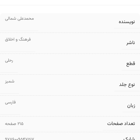
محمدعلی شمالی
نویسنده
فرهنگ و اخلاق
ناشر
رحلی
قطع
شمیز
نوع جلد
فارسی
زبان
تعداد صفحات
۲۱۵ صفحه
شابک
9786009547517