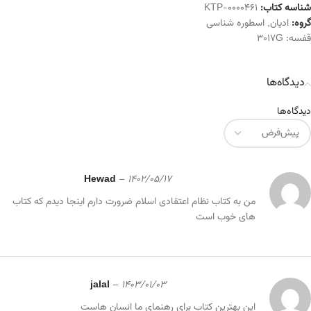
شناسه کتاب:
KTP-0000461
گروه:
ادیان
,
اسطوره شناسی
قفسه:
3017G
دیدگاه‌ها
دیدگاه‌ها
Hewad
–
1402/05/17
من به کتاب نظام اعتقادی اسلام ضرورت دارم اینجا دیدم که کتاب
های خوب است
jalal
–
1403/01/03
این بهترین کتاب برای رهنمای ما انسان هاست